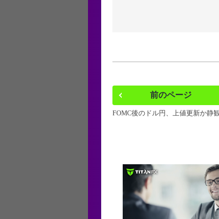
前のページ
FOMC後のドル円、上値更新か静