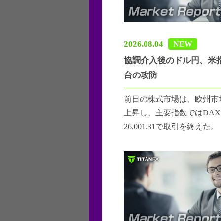
2026.08.04
NEW
協調介入後のドル円、米指
台の攻防
前日の株式市場は、欧州市
上昇し、主要指数ではDAXが
26,001.31で取引を終えた。