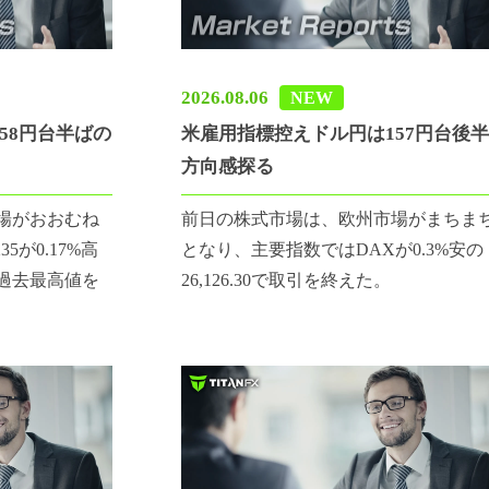
2026.08.06
NEW
58円台半ばの
米雇用指標控えドル円は157円台後
方向感探る
場がおおむね
前日の株式市場は、欧州市場がまちま
5が0.17%高
となり、主要指数ではDAXが0.3%安の
え、過去最高値を
26,126.30で取引を終えた。