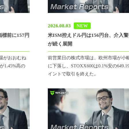
2026.08.03
NEW
標前に157円
米ISM控えドル円は156円台、介入
が続く展開
場がおおむね
前営業日の株式市場は、欧州市場が小
1.45%高の
に下落し、STOXX600は0.1%安の649.1
イントで取引を終えた。