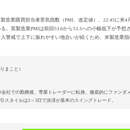
製造業購買担当者景気指数（PMI、改定値）、22:45に米4月S&P
。英製造業PMIは前回53.6から53.3への小幅低下が予想
入警戒で上下に振れやすい地合いが続くため、米製造業指標
りまこと）
証券会社での勤務後、専業トレーダーに転身。徹底的にファンダ
引スタイルは2～3日で決済が基本のスイングトレード。