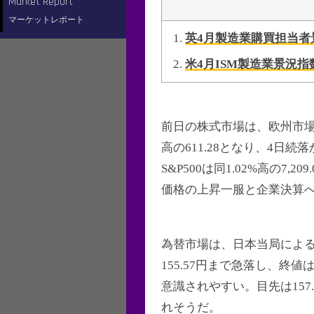
Market Report
スワップポイント
デモ口座開設方法
マーケットレポート
英4月製造業購買担当者
米4月ISM製造業景況指
前日の株式市場は、欧州市場が上昇
高の611.28となり、4日続
S&P500は同1.02%高の7
価格の上昇一服と企業決算
為替市場は、日本当局による円
155.57円まで急落し、終値
意識されやすい。目先は157
れそうだ。