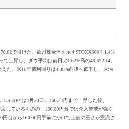
8.82で引けた。欧州株全体を示すSTOXX600も1.4%
昇し、ダウ平均は前日比1.62%高の49,652.14、
で取引を終えた。米10年債利回りは4.38%前後へ低下し、原油
JPYは4月30日に160.74円まで上昇した後、
まで戻しているものの、160.00円台では介入警戒が強く
0円台から160.00円手前にかけて上値の重さが意識さ