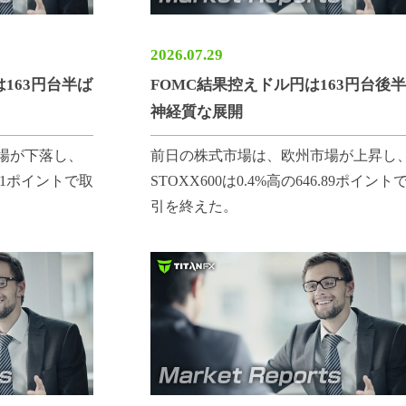
2026.07.29
は163円台半ば
FOMC結果控えドル円は163円台後
神経質な展開
場が下落し、
前日の株式市場は、欧州市場が上昇し
5.01ポイントで取
STOXX600は0.4%高の646.89ポイント
引を終えた。