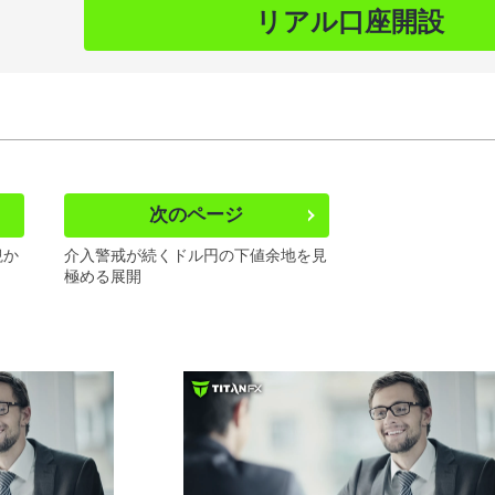
リアル口座開設
次のページ
観か
介入警戒が続くドル円の下値余地を見
極める展開