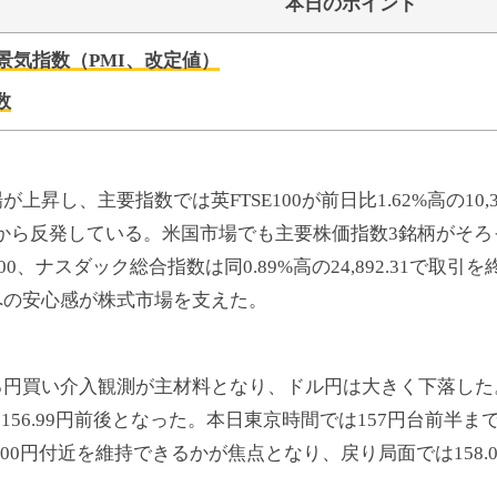
本日のポイント
景気指数（PMI、改定値）
数
し、主要指数では英FTSE100が前日比1.62%高の10,37
落から反発している。米国市場でも主要株価指数3銘柄がそろって上
,209.00、ナスダック総合指数は同0.89%高の24,892.31
への安心感が株式市場を支えた。
買い介入観測が主材料となり、ドル円は大きく下落した。USD
は156.99円前後となった。本日東京時間では157円台前半
.00円付近を維持できるかが焦点となり、戻り局面では158.0