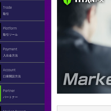
Account Type
Trade
口座タイプ
取引
Instruments
Trading Tools
Platform
取引銘柄
取引ツール
取引ツール
Spread
Login
Payin
Payment
スプレッド
取引ツールへの
入金方法
入出金方法
ログイン方法
Leverage
Payout
Real Account
Account
レバレッジ
出金方法
新規口座開設方法
口座開設方法
Tradingtime
Add Account
Refer-a-friend
Partner
取引時間
追加口座開設方法
お友達紹介プログラム
パートナー
Swap
Demo Account