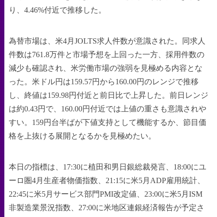
り、4.46%付近で推移した。
為替市場は、米4月JOLTS求人件数が意識された。同求人
件数は761.8万件と市場予想を上回った一方、採用件数の
減少も確認され、米労働市場の強弱を見極める内容とな
った。米ドル円は159.57円から160.00円のレンジで推移
し、終値は159.98円付近と前日比で上昇した。前日レンジ
は約0.43円で、160.00円付近では上値の重さも意識されや
すい。159円台半ばが下値支持として機能するか、節目価
格を上抜ける展開となるかを見極めたい。
本日の指標は、17:30に植田和男日銀総裁発言、18:00にユ
ーロ圏4月生産者物価指数、21:15に米5月ADP雇用統計、
22:45に米5月サービス部門PMI改定値、23:00に米5月ISM
非製造業景況指数、27:00に米地区連銀経済報告が予定さ