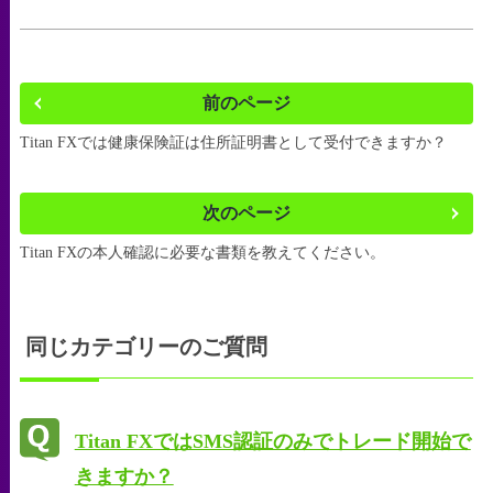
本人確認手続きにかかる時間は10分程度で、手続き完了後
は担当部署にて確認作業を行い、最短で30分、最長でも1
日（翌営業日）で承認が完了いたします。
前のページ
Titan FXでは健康保険証は住所証明書として受付できますか？
次のページ
Titan FXの本人確認に必要な書類を教えてください。
同じカテゴリーのご質問
Titan FXではSMS認証のみでトレード開始で
きますか？