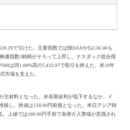
0.29で引けた。主要指数では独DAXや仏CAC40も
要株価指数3銘柄がそろって上昇し、ナスダック総合指
P500は同1.08%高の7,432.97で取引を終えた。米10年
株式市場を支えた。
が主材料となった。米長期金利が低下するなか、ド
ジで推移し、終値は158.90円前後となった。本日アジア時
る。上値では160.00円手前で為替介入警戒が意識され