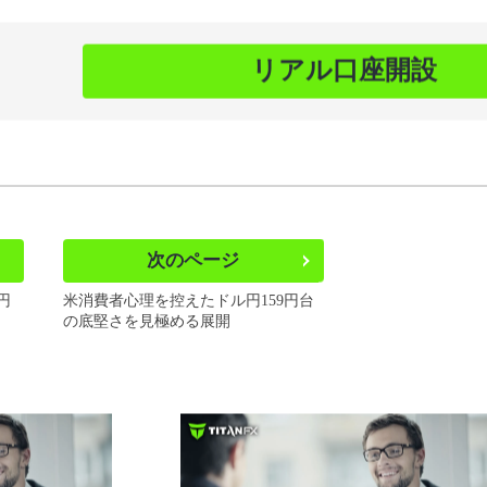
リアル口座開設
次のページ
円
米消費者心理を控えたドル円159円台
の底堅さを見極める展開