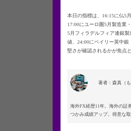
本日の指標は、16:15に仏
17:00にユーロ圏5月製造業
5月フィラデルフィア連銀製造
値、24:00にベイリー英中
堅さが確認されるかが焦点と
著者：森真（も
海外FX経歴11年。海外の
つかみ成績アップ。得意な取