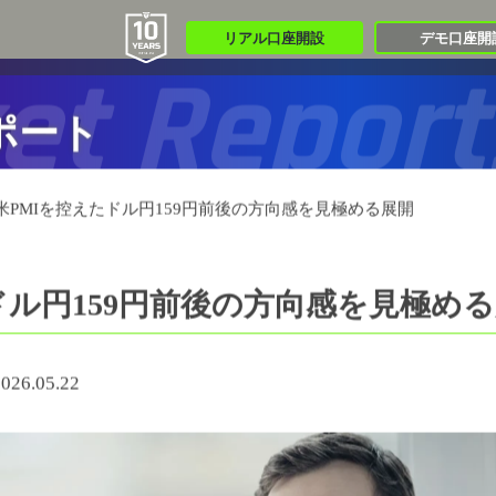
リアル口座開設
デモ口座開
et Report
ポート
米PMIを控えたドル円159円前後の方向感を見極める展開
ドル円159円前後の方向感を見極め
026.05.22