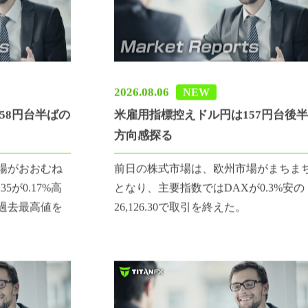
2026.08.06
NEW
58円台半ばの
米雇用指標控えドル円は157円台後
方向感探る
場がおおむね
前日の株式市場は、欧州市場がまちま
5が0.17%高
となり、主要指数ではDAXが0.3%安の
え、過去最高値を
26,126.30で取引を終えた。