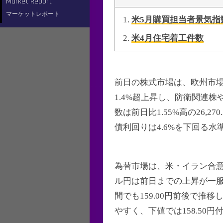
Market Report
スワップポイント
デモ口座開設方法
マーケットレポート
米5月購買担当者景気指
米4月住宅着工件数
前日の株式市場は、欧州市場が上
1.4%超上昇し、防衛関連
数は前日比1.55%高の26,27
債利回りは4.6%を下回る
為替市場は、米・イラン合
ル円は前日までの上昇が一服し、
間でも159.00円前後で推
やすく、下値では158.50