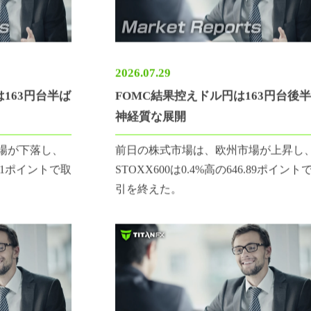
2026.07.29
は163円台半ば
FOMC結果控えドル円は163円台後
神経質な展開
場が下落し、
前日の株式市場は、欧州市場が上昇し
5.01ポイントで取
STOXX600は0.4%高の646.89ポイント
引を終えた。