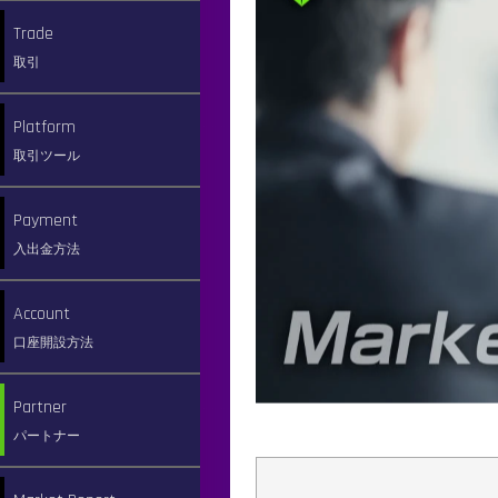
Account Type
Trade
口座タイプ
取引
Instruments
Trading Tools
Platform
取引銘柄
取引ツール
取引ツール
Spread
Login
Payin
Payment
スプレッド
取引ツールへの
入金方法
入出金方法
ログイン方法
Leverage
Payout
Real Account
Account
レバレッジ
出金方法
新規口座開設方法
口座開設方法
Tradingtime
Add Account
Refer-a-friend
Partner
取引時間
追加口座開設方法
お友達紹介プログラム
パートナー
Swap
Demo Account