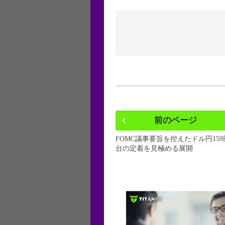
前のページ
FOMC議事要旨を控えたドル円159
台の定着を見極める展開