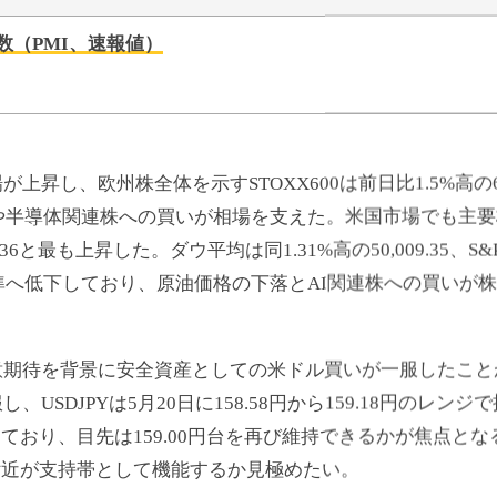
本日のポイント
数（PMI、速報値）
昇し、欧州株全体を示すSTOXX600は前日比1.5%高の62
株や半導体関連株への買いが相場を支えた。米国市場でも主
0.36と最も上昇した。ダウ平均は同1.31%高の50,009.35、S&
水準へ低下しており、原油価格の下落とAI関連株への買いが
意期待を背景に安全資産としての米ドル買いが一服したこと
USDJPYは5月20日に158.58円から159.18円のレン
移しており、目先は159.00円台を再び維持できるかが焦点とな
円付近が支持帯として機能するか見極めたい。