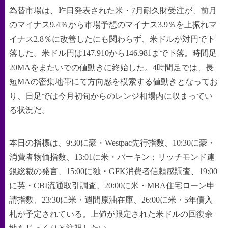
為替市場は、昨日発表された米・7月耐久財受注が、前月
のマイナス9.4％から市場予想のマイナス3.9％を上振れマ
イナス2.8％に改善したにも関わらず、米ドルが対円で下
落した。米ドル円は147.910から146.981まで下落。時間足
20MAをまたいでの値動きに終始した。4時間足では、長
短MAの密集地帯にて方向感を模索する値動きとなってお
り、日足では今月初旬からのレンジ相場内に収まってい
る状況だ。
本日の指標は、9:30に豪・Westpac先行指数、10:30に豪・
消費者物価指数、13:01に米・バーキン：リッチモンド連
銀総裁の発言、15:00に独・GFK消費者信頼感調査、19:00
に英・CBI流通取引調査、20:00に米・MBA住宅ローン申
請指数、23:30に米・週間原油在庫、26:00に米・5年債入
札が予定されている。上値が限定された米ドルの回復余