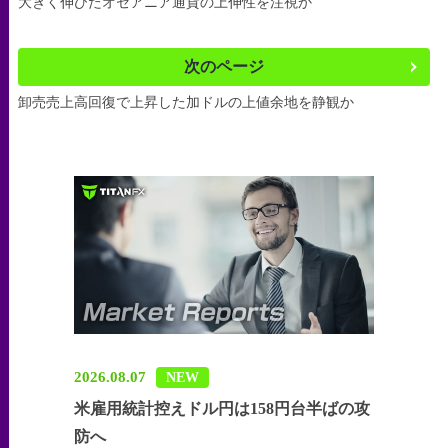
大きく伸びたオセアニア通貨の上伸性を注視か
次のページ
卸売売上高回復で上昇した加ドルの上値余地を静観か
2026.08.07
NEW
米雇用統計控えドル円は158円台半ばの攻
防へ